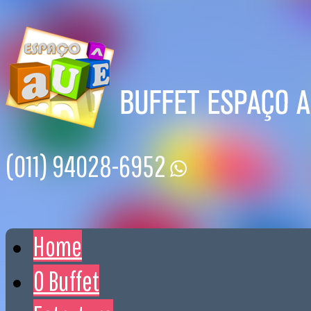
(011) 94028-6952
Home
O Buffet